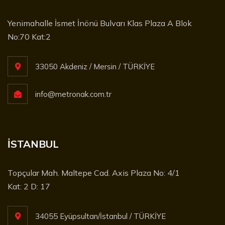
Yenimahalle İsmet İnönü Bulvarı Klas Plaza A Blok
No:70 Kat:2
33050 Akdeniz / Mersin / TÜRKİYE
info@metronak.com.tr
İSTANBUL
Topçular Mah. Maltepe Cad. Axis Plaza No: 4/1
Kat: 2 D: 17
34055 Eyüpsultan/İstanbul / TÜRKİYE