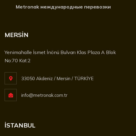
Metronak международные перевозки
MERSİN
Yenimahalle İsmet İnönü Bulvarı Klas Plaza A Blok
No:70 Kat:2
33050 Akdeniz / Mersin / TÜRKİYE
info@metronak.com.tr
İSTANBUL