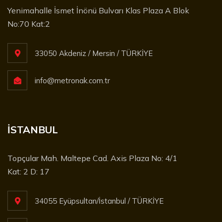
Yenimahalle İsmet İnönü Bulvarı Klas Plaza A Blok
No:70 Kat:2
33050 Akdeniz / Mersin / TÜRKİYE
info@metronak.com.tr
İSTANBUL
Topçular Mah. Maltepe Cad. Axis Plaza No: 4/1
Kat: 2 D: 17
34055 Eyüpsultan/İstanbul / TÜRKİYE