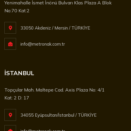
Yenimahalle İsmet İnönü Bulvarı Klas Plaza A Blok
No:70 Kat:2
33050 Akdeniz / Mersin / TÜRKİYE
info@metronak.com.tr
İSTANBUL
Topçular Mah. Maltepe Cad. Axis Plaza No: 4/1
Kat: 2 D: 17
34055 Eyüpsultan/İstanbul / TÜRKİYE