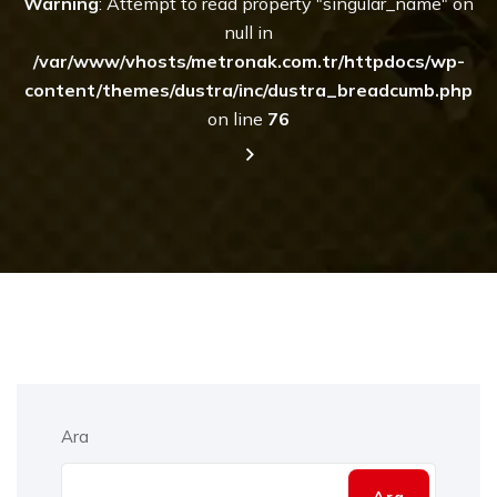
Warning
: Attempt to read property "singular_name" on
null in
/var/www/vhosts/metronak.com.tr/httpdocs/wp-
content/themes/dustra/inc/dustra_breadcumb.php
on line
76
Ara