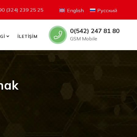
90 (324) 239 25 25
English
Русский
0(542) 247 81 80
LGİ
İLETİŞİM
GSM Mobile
nak