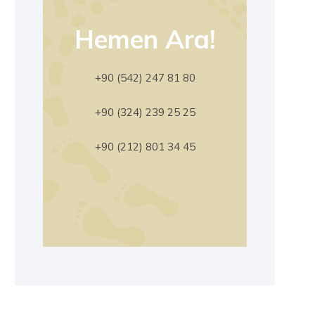
Hemen Ara!
+90 (542) 247 81 80
+90 (324) 239 25 25
+90 (212) 801 34 45