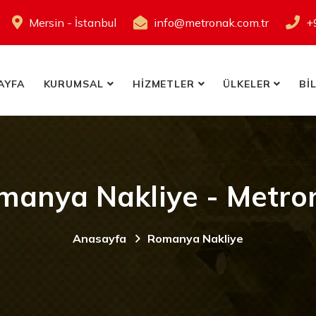
Mersin - İstanbul
info@metronak.com.tr
+
AYFA
KURUMSAL
HİZMETLER
ÜLKELER
Bİ
manya Nakliye - Metro
Anasayfa
Romanya Nakliye