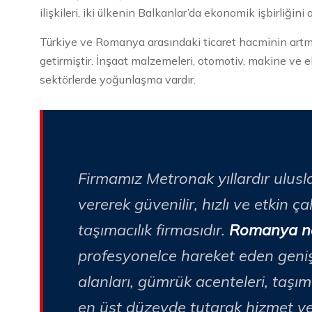
ilişkileri, iki ülkenin Balkanlar’da ekonomik işbirliğini
Türkiye ve Romanya arasındaki ticaret hacminin artmas
getirmiştir. İnşaat malzemeleri, otomotiv, makine ve ek
sektörlerde yoğunlaşma vardır.
Firmamız Metronak yıllardır ulusla
vererek güvenilir, hızlı ve etkin 
taşımacılık firmasıdır.
Romanya nak
profesyonelce hareket eden geniş 
alanları, gümrük acenteleri, taşı
en üst düzeyde tutarak hizmet v