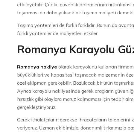
etkileyebilir. Çünkü güvenlik önlemlerinin arttırılması
taşınması da daha yüksek bir taşıma maliyeti demekti
Taşıma yöntemleri de farklı farklıdır. Bunun da avantaj
farklı yöntemler de maliyetleri etkiler.
Romanya Karayolu Gü
Romanya nakliye
olarak karayolunu kullanan firmamız
büyüklükleri ve kapasitesi taşınacak malzemenin özelliğ
özel ekipman gerekebilir. Bozulacak bir ürün taşınırk
Ayrıca karayolu nakliyesinde gerek araçların güvenl
hırsızlık gibi olaylara maruz kalmaması için tedbir alm
gerçekleştiriyoruz.
Gerek ithalatçıların gerekse ihracatçıların taleplerin
veriyoruz. Uzman ekibimizle, donanımlı tırlarımızla b