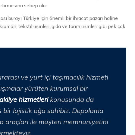
 artırmasına sebep olur.
ı burayı Türkiye için önemli bir ihracat pazarı haline
ipman, tekstil ürünleri, gıda ve tarım ürünleri gibi pek çok
rarası ve yurt içi taşımacılık hizmeti
çalışmalar yürüten kurumsal bir
liye hizmetleri
konusunda da
bir lojistik ağa sahibiz. Depolama
ma araçları ile müşteri memnuniyetini
ermekteyiz.