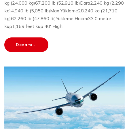
kg (24,000 kg)67,200 lb (52,910 lb)Dara2,240 kg (2,290
kg)4,940 lb (5,050 lb)Max Yükleme28,240 kg (21,710
kg)62,260 lb (47,860 lb)Yükleme Hacmi33.0 metre
küp1,169 feet küp 40' High
Devamı...