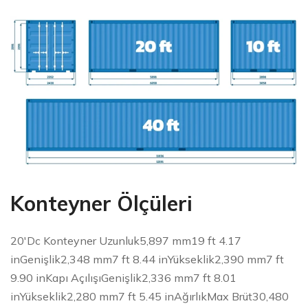
Konteyner Ölçüleri
20'Dc Konteyner Uzunluk5,897 mm19 ft 4.17
inGenişlik2,348 mm7 ft 8.44 inYükseklik2,390 mm7 ft
9.90 inKapı AçılışıGenişlik2,336 mm7 ft 8.01
inYükseklik2,280 mm7 ft 5.45 inAğırlıkMax Brüt30,480